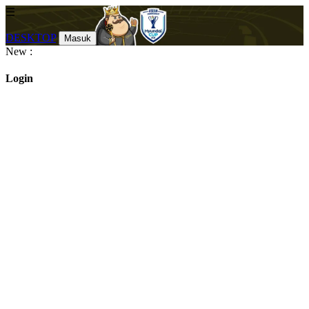
☰
DESKTOP
Masuk
New :
Selamat Datang di 303VIP !! Kabar Gembira untuk
deposit BANK saat ini mulai dari 10 ribu loh, WOOOW! |
Untuk sekarang sudah bisa menggunakan lebih dari satu
Login
rek di akun | 303VIP situs Bola Online, Live Casino, Slot
Online, Poker Online, Togel Online Terbaik, Terpercaya &
Terbesar di Indonesia!! | VIND.ID : Cari Cerdas. Simpan
Cepat. Lupakan Pencarian Lama | Nikmati promo menarik
nya di 303VIP : TERBARU! | Bonus Deposit 70%
303VIP:|Bonus Deposit 5% Setiap Harinya|PROMO
REFERRAL 21,95% | Bonus Special Mystery Box|Bonus
Free Lucky Spin|1Million Lottery Jowopools|Lottery 5
Lucky ball|Bonus Mini Games Big or Small|Extra Bonus
Parlay 100%|Bonus Cashback SPORTGG
5%|CASHBACK 100% MIXPARLAY| Bonus Cashback
Sportbook 7% Setiap Minggunya|BONUS FREE CHIPS
BACCARAT LIVE PROXY 500K| Bonus Rollingan
BACCARAT LIVE PROXY|Bonus cashback
BACCARAT LIVE PROXY|Top Award Quiz AFF CUP
( HYUNDAI CUP) 2026 | PROMO GOAL 15%
MENIT 88+ – AFF CUP (HYUNDAI CUP) 2026 |
LUCKYSPIN JERSEY | Tambahan Referral Sportsbook
35% | TOURNAMENT SLOT SPECIAL
KEMERDEKAAN HUT Ke 81 | LUCKY DRAW
KEMERDEKAAN | LUCKYSPIN KEMERDEKAAN |
Top Award E-SPORTS WORLD CUP 2026 |