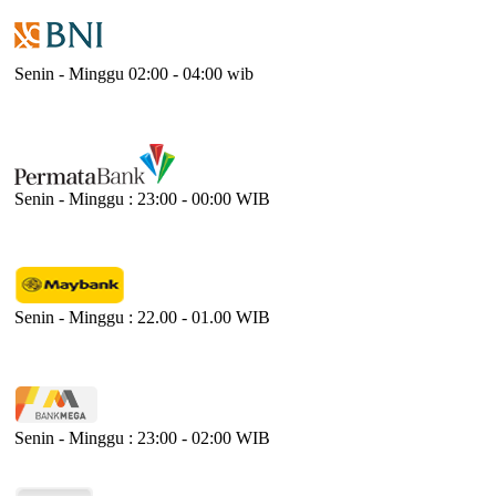
Senin - Minggu 02:00 - 04:00 wib
Senin - Minggu : 23:00 - 00:00 WIB
Senin - Minggu : 22.00 - 01.00 WIB
Senin - Minggu : 23:00 - 02:00 WIB