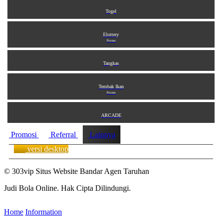
Togel
Elottery
Promo
Tangkas
Tembak Ikan
Promo
ARCADE
Promosi
Referral
Lainnya
versi desktop
© 303vip Situs Website Bandar Agen Taruhan
Judi Bola Online. Hak Cipta Dilindungi.
Home
Information