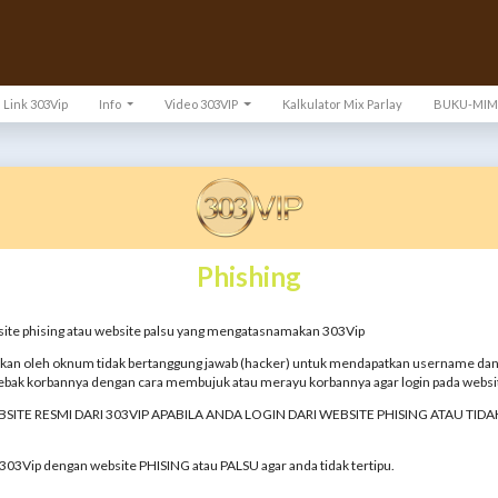
Link 303Vip
Info
Video 303VIP
Kalkulator Mix Parlay
BUKU-MIM
Phishing
site phising atau website palsu yang mengatasnamakan 303Vip
akan oleh oknum tidak bertanggung jawab (hacker) untuk mendapatkan username dan 
bak korbannya dengan cara membujuk atau merayu korbannya agar login pada website
 RESMI DARI 303VIP APABILA ANDA LOGIN DARI WEBSITE PHISING ATAU TID
03Vip dengan website PHISING atau PALSU agar anda tidak tertipu.