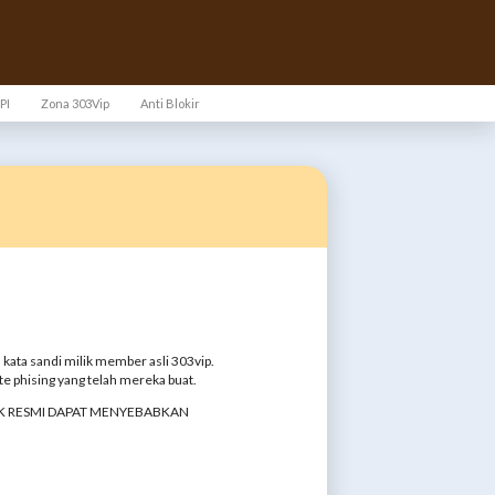
PI
Zona 303Vip
Anti Blokir
kata sandi milik member asli 303vip.
 phising yang telah mereka buat.
AK RESMI DAPAT MENYEBABKAN