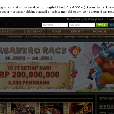
nggunakan id dan password sembarang (tidak terdaftar di 303vip) , karena tujuan kolo
ersebut merupakan phising atau asli, anda bisa mengisi kolom login dengan id dan pa