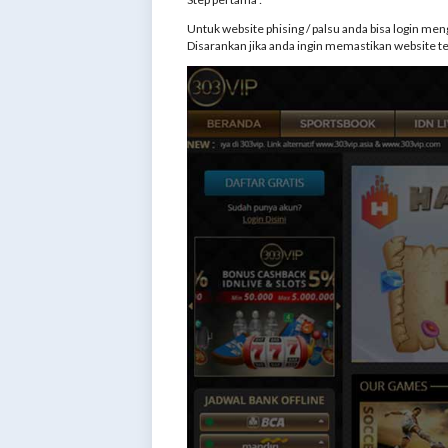
Untuk website phising / palsu anda bisa login me
Disarankan jika anda ingin memastikan website t