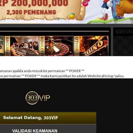
amanan apabila anda masuk ke permainan "" POKER ""
e permainan "" POKER "" maka kami pastikan itu adalah Website phising / palsu.