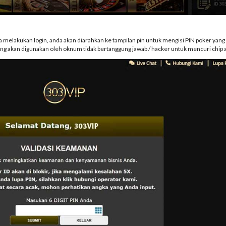
a melakukan login, anda akan diarahkan ke tampilan pin untuk mengisi PIN poker yang 
ng akan digunakan oleh oknum tidak bertanggung jawab / hacker untuk mencuri chip 